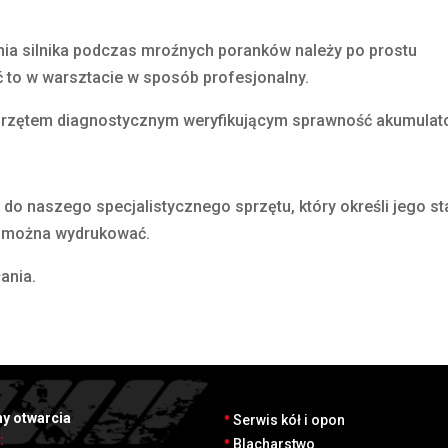
enia silnika podczas mroźnych poranków należy po prostu
 to w warsztacie w sposób profesjonalny.
rzętem diagnostycznym weryfikującym sprawność akumulat
o naszego specjalistycznego sprzętu, który określi jego sta
ie można wydrukować.
ania.
•
y otwarcia
Serwis kół i opon
•
:
Blacharstwo