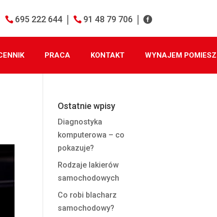
695 222 644
91 48 79 706
CENNIK
PRACA
KONTAKT
WYNAJEM POMIESZ
Ostatnie wpisy
Diagnostyka
komputerowa – co
pokazuje?
Rodzaje lakierów
samochodowych
Co robi blacharz
samochodowy?