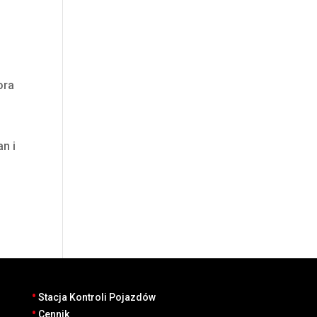
ora
n i
•
Stacja Kontroli Pojazdów
•
Cennik