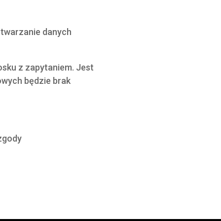
zetwarzanie danych
osku z zapytaniem. Jest
owych będzie brak
zgody