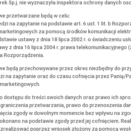
rek Sp.j. nie wyznaczyła inspektora ochrony danych o
we przetwarzane będą w celu:
i na zapytanie na podstawie art. 6 ust. 1 lit. b Rozpor
i marketingowych za pomocą środków komunikacji elekt
tawie ustawy z dnia 18 lipca 2002 r. o świadczeniu usł
stawy z dnia 16 lipca 2004 r. prawa telekomunikacyjnego
t. a Rozporządzenia.
we będą przechowywane przez okres niezbędny do prz
zi na zapytanie oraz do czasu cofnięcia przez Panią/P
 marketingowych.
o dostępu do treści swoich danych oraz prawo ich spro
ograniczenia przetwarzania, prawo do przenoszenia dan
fnięcia zgody w dowolnym momencie bez wpływu na zg
okonano na podstawie zgody przed jej cofnięciem. Real
realizować poprzez wniosek złożony za pomocą wysła