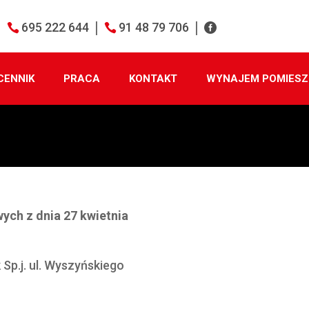
695 222 644
91 48 79 706
CENNIK
PRACA
KONTAKT
WYNAJEM POMIESZ
ych z dnia 27 kwietnia
p.j. ul. Wyszyńskiego