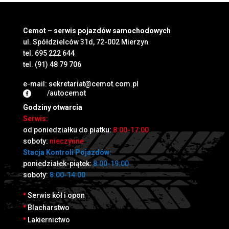
Cemot – serwis pojazdów samochodowych
ul. Spółdzielców 31d, 72-002 Mierzyn
tel.
695 222 644
tel.
(91) 48 79 706
e-mail:
sekretariat@cemot.com.pl
/autocemot

Godziny otwarcia
Serwis:
od poniedziałku do piatku:
8:00-17:00
soboty:
nieczynne
Stacja Kontroli Pojazdów:
poniedziałek-piątek:
8:00-19:00
soboty:
8:00-14:00
•
Serwis kół i opon
•
Blacharstwo
•
Lakiernictwo