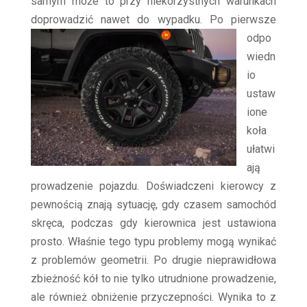
samym może to przy niekorzystnych warunkach
doprowadzić nawet do wypadku.
Po pierwsze
odpo
wiedn
io
ustaw
ione
koła
ułatwi
ają
prowadzenie pojazdu. Doświadczeni kierowcy z
pewnością znają sytuację, gdy czasem samochód
skręca, podczas gdy kierownica jest ustawiona
prosto. Właśnie tego typu problemy mogą wynikać
z problemów geometrii. Po drugie nieprawidłowa
zbieżność kół to nie tylko utrudnione prowadzenie,
ale również obniżenie przyczepności. Wynika to z