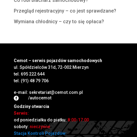
Co robi blacharz samochodowy?
Przegląd rejestracyjny – co jest sprawdzane?
Wymiana chłodnicy – czy to się opłaca?
Cemot – serwis pojazdów samochodowych
ul. Spółdzielców 31d, 72-002 Mierzyn
tel.
695 222 644
tel.
(91) 48 79 706
e-mail:
sekretariat@cemot.com.pl
/autocemot

Godziny otwarcia
Serwis:
od poniedziałku do piatku:
8:00-17:00
soboty:
nieczynne
Stacja Kontroli Pojazdów: