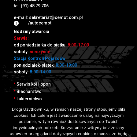
tel.
(91) 48 79 706
e-mail:
sekretariat@cemot.com.pl
/autocemot

Godziny otwarcia
Serwis:
od poniedziałku do piatku:
8:00-17:00
soboty:
nieczynne
Stacja Kontroli Pojazdów:
poniedziałek-piątek:
8:00-19:00
soboty:
8:00-14:00
•
Serwis kół i opon
•
Blacharstwo
•
Lakiernictwo
Drogi Użytkowniku, w ramach naszej strony stosujemy pliki
•
Stacja Kontroli Pojazdów
cookies. Ich celem jest świadczenie usług na najwyższym
•
Cennik
poziomie, w tym również dostosowanych do Twoich
•
Wynajem pomieszczeń
indywidualnych potrzeb. Korzystanie z witryny bez zmiany
•
Kontakt
ustawień przeglądarki dotyczących cookies oznacza, że będą