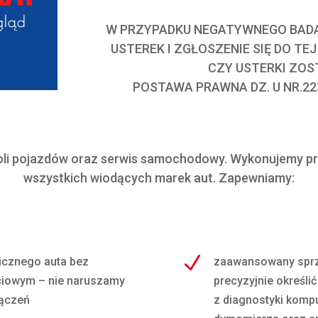
W PRZYPADKU NEGATYWNEGO BADANI
USTEREK I ZGŁOSZENIE SIĘ DO TE
CZY USTERKI ZOS
POSTAWA PRAWNA DZ. U NR.22
oli pojazdów oraz serwis samochodowy. Wykonujemy p
wszystkich wiodących marek aut. Zapewniamy:
N
icznego auta bez
zaawansowany sprzę
ciowym – nie naruszamy
precyzyjnie określi
ączeń
z diagnostyki kompu