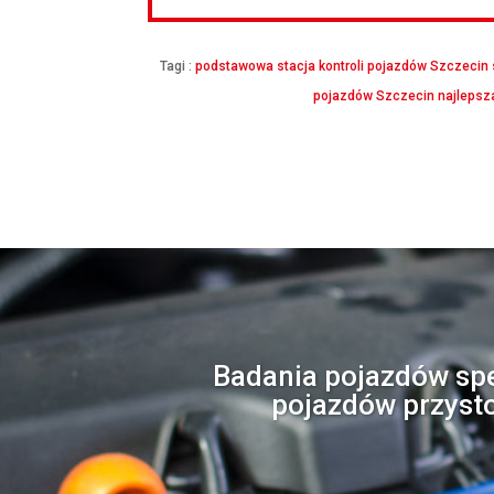
Tagi :
podstawowa stacja kontroli pojazdów Szczecin
pojazdów Szczecin
najlepsz
Badania pojazdów sp
pojazdów przysto