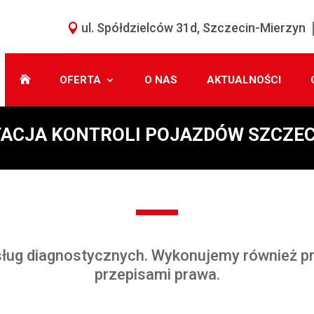
ul. Spółdzielców 31d, Szczecin-Mierzyn
OFERTA
O NAS
AKTUALNOŚCI
TACJA KONTROLI POJAZDÓW SZCZEC
sług diagnostycznych. Wykonujemy również p
przepisami prawa.