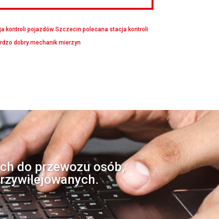
ja kontroli pojazdów Szczecin
polecana stacja kontroli
rdzo dobry mechanik mierzyn
ch do przewozu osób,
przywilejowanych.