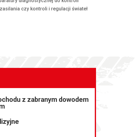
aratury diagnostycznej do kontroli
ilania czy kontroli i regulacji świateł
ochodu z zabranym dowodem
ym
lizyjne