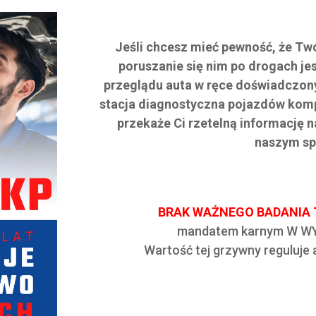
Jeśli chcesz mieć pewność, że Twó
poruszanie się nim po drogach je
przeglądu auta w ręce doświadczony
stacja diagnostyczna pojazdów komp
przekaże Ci rzetelną informację n
naszym sp
BRAK WAŻNEGO BADANIA
mandatem karnym W WY
Wartość tej grzywny reguluje