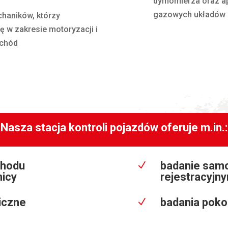
dymomierza oraz ap
gazowych układów zas
haników, którzy
ę w zakresie motoryzacji i
ochód
Nasza stacja kontroli pojazdów oferuje m.in.:
chodu
badanie sam
N
icy
rejestracyjn
iczne
badania poko
N