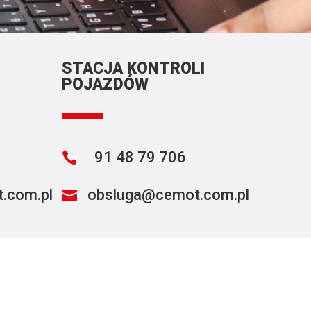
STACJA KONTROLI
POJAZDÓW
91 48 79 706

.com.pl
obsluga@cemot.com.pl
