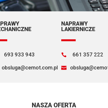
APRAWY
NAPRAWY
CHANICZNE
LAKIERNICZE
693 933 943
661 357 222

obsluga@cemot.com.pl
obsluga@cemot

NASZA OFERTA