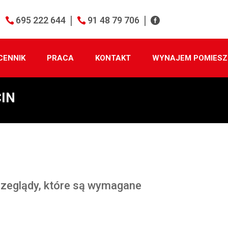
695 222 644
91 48 79 706
CENNIK
PRACA
KONTAKT
WYNAJEM POMIESZ
IN
rzeglądy, które są wymagane