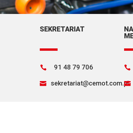
SEKRETARIAT
N
ME
91 48 79 706


sekretariat@cemot.com.pl

