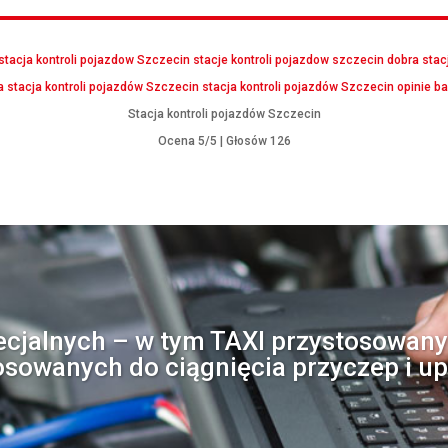
stacja kontroli pojazdow Szczecin
stacje kontroli pojazdow szczecin
dobra stac
a stacja kontroli pojazdów Szczecin
stacja kontroli pojazdów Szczecin opinie
ba
Stacja kontroli pojazdów Szczecin
Ocena
5
/5 | Głosów
126
ecjalnych – w tym TAXI przystosowany
sowanych do ciągnięcia przyczep i u