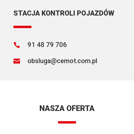
STACJA KONTROLI POJAZDÓW
91 48 79 706

obsluga@cemot.com.pl

NASZA OFERTA