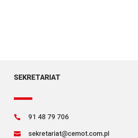
SEKRETARIAT
91 48 79 706

sekretariat@cemot.com.pl
