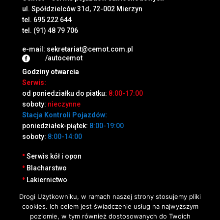
ul. Spółdzielców 31d, 72-002 Mierzyn
tel.
695 222 644
tel.
(91) 48 79 706
e-mail:
sekretariat@cemot.com.pl
/autocemot

Godziny otwarcia
Serwis:
od poniedziałku do piatku:
8:00-17:00
soboty:
nieczynne
Stacja Kontroli Pojazdów:
poniedziałek-piątek:
8:00-19:00
soboty:
8:00-14:00
•
Serwis kół i opon
•
Blacharstwo
•
Lakiernictwo
•
Drogi Użytkowniku, w ramach naszej strony stosujemy pliki
Stacja Kontroli Pojazdów
cookies. Ich celem jest świadczenie usług na najwyższym
•
Cennik
poziomie, w tym również dostosowanych do Twoich